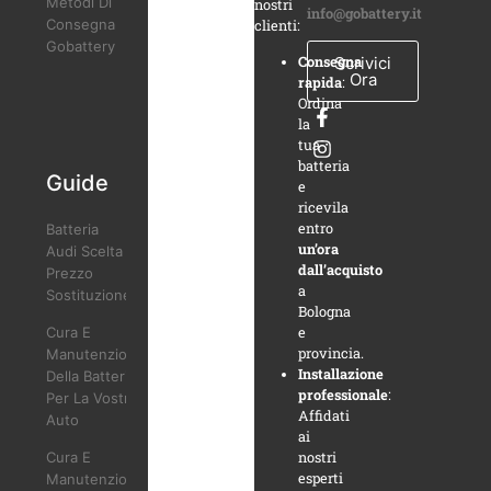
Metodi Di
nostri
info@gobattery.it
Consegna
clienti:
Gobattery
Scrivici
Consegna
Ora
rapida
:
Ordina
la
tua
batteria
Guide
e
ricevila
entro
Batteria
un’ora
Audi Scelta
dall’acquisto
Prezzo
a
Sostituzione
Bologna
Cura E
e
provincia.
Manutenzione
Installazione
Della Batteria
professionale
:
Per La Vostra
Affidati
Auto
ai
Cura E
nostri
esperti
Manutenzione