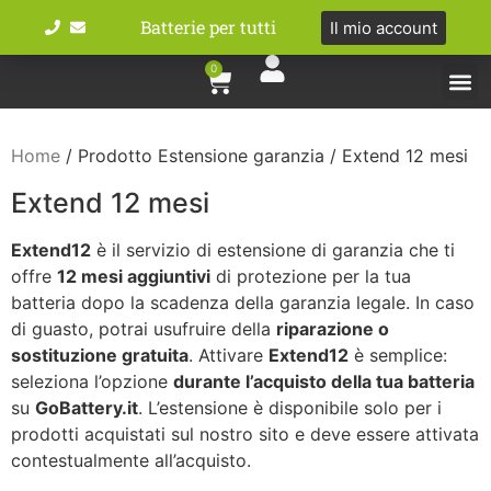
Batterie per tutti
Il mio account
0
Tipologie bat
Bici e M
Home
/ Prodotto Estensione garanzia / Extend 12 mesi
Extend 12 mesi
Extend12
è il servizio di estensione di garanzia che ti
offre
12 mesi aggiuntivi
di protezione per la tua
batteria dopo la scadenza della garanzia legale. In caso
di guasto, potrai usufruire della
riparazione o
sostituzione gratuita
. Attivare
Extend12
è semplice:
seleziona l’opzione
durante l’acquisto della tua batteria
su
GoBattery.it
. L’estensione è disponibile solo per i
prodotti acquistati sul nostro sito e deve essere attivata
contestualmente all’acquisto.