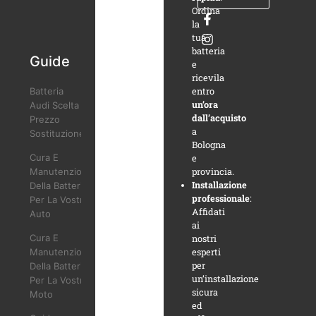
Ordina
la
tua
batteria
Guide
e
ricevila
entro
Batteria
un’ora
Audi Scelta
dall’acquisto
Prezzo
a
Sostituzione
Bologna
Cura E
e
provincia.
Manutenzione
Installazione
Della Batteria
professionale
:
Per La Vostra
Affidati
Auto
ai
Cura E
nostri
esperti
Manutenzione
per
Della Batteria
un’installazione
Per La Vostra
sicura
Moto
ed