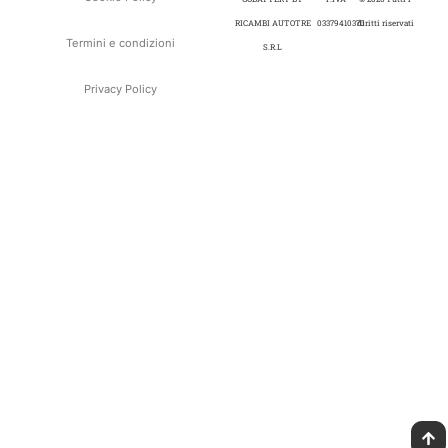
RICAMBI AUTOTRE
03379410370
diritti riservati
Termini e condizioni
S.R.L
Privacy Policy