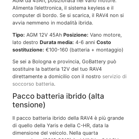
AGM da 45Ah, posizionata nel vano motore.
Alimenta l’elettronica, il sistema keyless e il
computer di bordo. Se si scarica, il RAV4 non si
avvia nemmeno in modalità ibrida.
Tipo:
AGM 12V 45Ah
Posizione:
Vano motore,
lato destro
Durata media:
4-6 anni
Costo
sostituzione:
€100-160 (batteria + montaggio)
Se sei a Bologna e provincia, GoBattery può
sostituire la batteria 12V del tuo RAV4
direttamente a domicilio con il nostro
servizio di
soccorso batteria
.
Pacco batteria ibrido (alta
tensione)
Il pacco batteria ibrido della RAV4 è più grande
di quello della Yaris e della C-HR, data la
dimensione del veicolo. Nella quarta