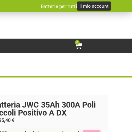
Batterie per tutti
Il mio account
0
tteria JWC 35Ah 300A Poli
ccoli Positivo A DX
85,40
€