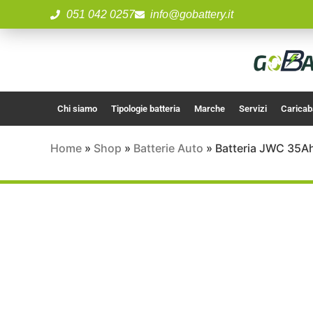
051 042 0257
info@gobattery.it
Chi siamo
Tipologie batteria
Marche
Servizi
Caricab
Home
»
Shop
»
Batterie Auto
»
Batteria JWC 35Ah