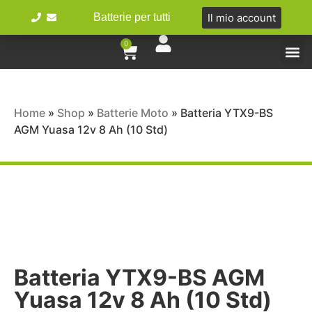
Il mio account
Batterie per tutti
0
Tipologie 
Batterie Ibr
Bici e 
Home
»
Shop
»
Batterie Moto
»
Batteria YTX9-BS
AGM Yuasa 12v 8 Ah (10 Std)
Batteria YTX9-BS AGM
Yuasa 12v 8 Ah (10 Std)