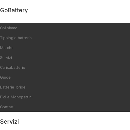
GoBattery
Chi siamo
Tipologie batteria
Marche
Servizi
Caricabatterie
Guide
Batterie Ibride
Bici e Monopattini
Contatti
Servizi