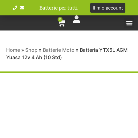
Batterie per tutti
Il mio account
0
Tipologie bat
Bici e M
Home
»
Shop
»
Batterie Moto
»
Batteria YTX5L AGM
Yuasa 12v 4 Ah (10 Std)