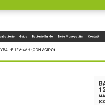
cabatterie
Guide
Batterie Ibride
Bici e Monopattini
Contatti
YB4L-B 12V-4AH (CON ACIDO)
B
1
MA
(C