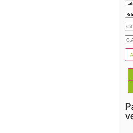
A
P
v