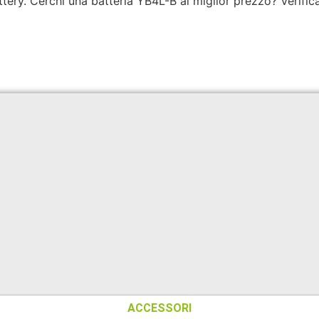
tery. Cerchi una batteria YB4L-B al miglior prezzo? Verifica 
ACCESSORI