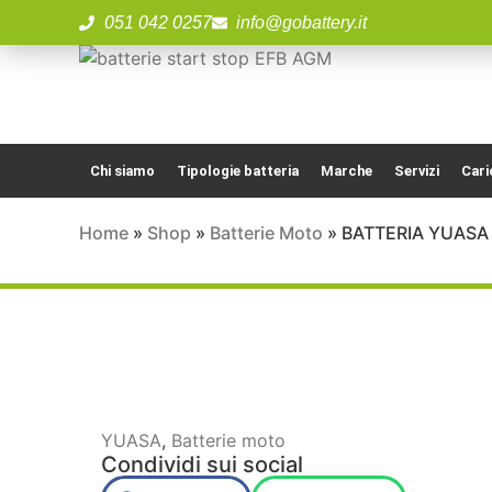
051 042 0257
info@gobattery.it
Chi siamo
Tipologie batteria
Marche
Servizi
Cari
Home
»
Shop
»
Batterie Moto
»
BATTERIA YUASA 
YUASA
,
Batterie moto
Condividi sui social