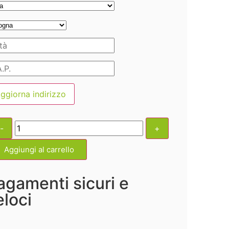
ggiorna indirizzo
-
+
Aggiungi al carrello
agamenti sicuri e
eloci