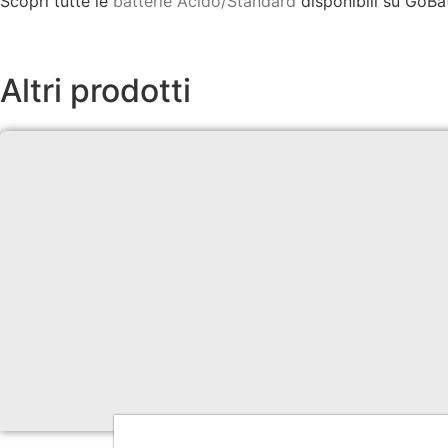
Scopri tutte le
batterie Acido/Standard
disponibili su GoBat
Altri prodotti