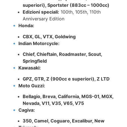
superiori), Sportster (883cc – 1000cc)
Edizioni speciali:
100th, 105th, 110th
Anniversary Edition
🔹
Honda:
CBX, GL, VTX, Goldwing
🔹
Indian Motorcycle:
Chief, Chieftain, Roadmaster, Scout,
Springfield
🔹
Kawasaki:
GPZ, GTR, Z (900cc e superiori), Z LTD
🔹
Moto Guzzi:
Bellagio, Breva, California, MGS-01, MGX,
Nevada, V11, V35, V65, V75
🔹
Cagiva:
350, Camel, Coguaro, Excalibur, New