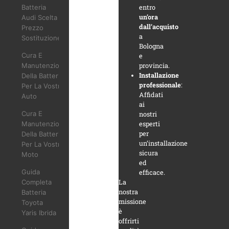
entro
Batteria
un’ora
Audi Scelta
dall’acquisto
Prezzo
a
Sostituzione
Bologna
Cura E
e
provincia.
Manutenzione
Installazione
Della Batteria
professionale
:
Per La Vostra
Affidati
Auto
ai
Cura E
nostri
esperti
Manutenzione
per
Della Batteria
un’installazione
Per La Vostra
sicura
Moto
ed
Guida
efficace.
La
Completa
nostra
Batteria
missione
Toyota
è
Yaris Ibrida
offrirti