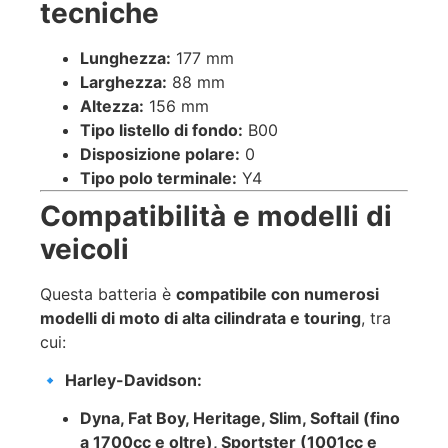
tecniche
Lunghezza:
177 mm
Larghezza:
88 mm
Altezza:
156 mm
Tipo listello di fondo:
B00
Disposizione polare:
0
Tipo polo terminale:
Y4
Compatibilità e modelli di
veicoli
Questa batteria è
compatibile con numerosi
modelli di moto di alta cilindrata e touring
, tra
cui:
🔹
Harley-Davidson:
Dyna, Fat Boy, Heritage, Slim, Softail (fino
a 1700cc e oltre), Sportster (1001cc e