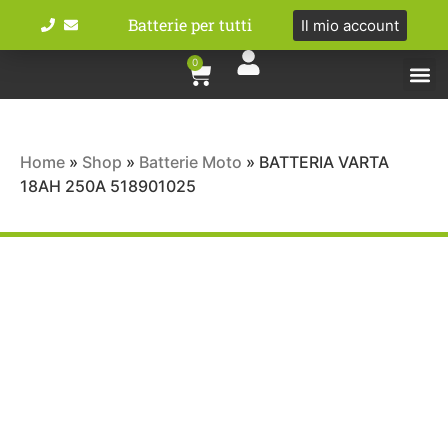
Batterie per tutti
Il mio account
0
Tipologie bat
Bici e M
Home
»
Shop
»
Batterie Moto
»
BATTERIA VARTA
18AH 250A 518901025