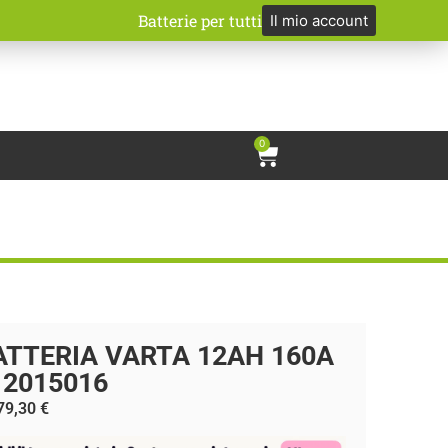
Batterie per tutti
Il mio account
0
ATTERIA VARTA 12AH 160A
12015016
79,30
€