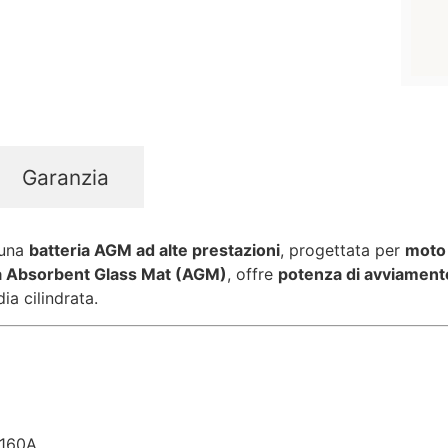
Garanzia
una
batteria AGM ad alte prestazioni
, progettata per
moto 
a Absorbent Glass Mat (AGM)
, offre
potenza di avviamento 
ia cilindrata.
160A