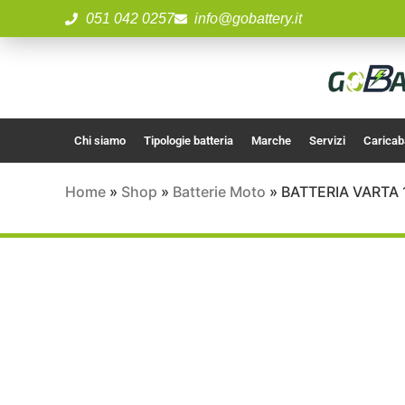
051 042 0257
info@gobattery.it
Chi siamo
Tipologie batteria
Marche
Servizi
Caricab
Home
»
Shop
»
Batterie Moto
»
BATTERIA VARTA 