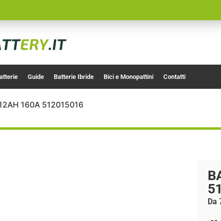
atterie
Guide
Batterie Ibride
Bici e Monopattini
Contatti
12AH 160A 512015016
B
5
Da