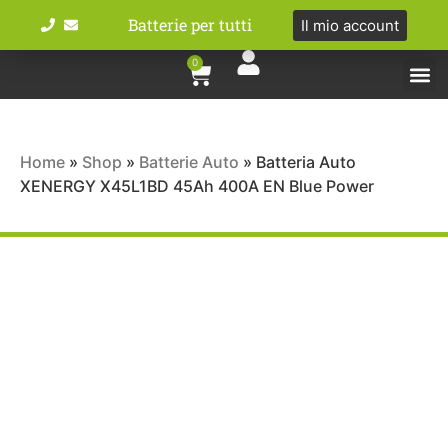
Batterie per tutti
Il mio account
0
Tipologie bat
Bici e M
Home
»
Shop
»
Batterie Auto
»
Batteria Auto
XENERGY X45L1BD 45Ah 400A EN Blue Power