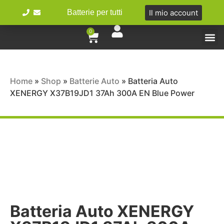
Il mio account
Batterie per tutti
0
Tipologie 
Batterie Ibr
Bici e 
Home
»
Shop
»
Batterie Auto
»
Batteria Auto
XENERGY X37B19JD1 37Ah 300A EN Blue Power
Batteria Auto XENERGY