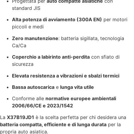
Progettata per
auto compatte asiatiche
con
standard JIS
Alta potenza di avviamento (300A EN)
per motori
piccoli e medi
Zero manutenzione
: batteria sigillata, tecnologia
Ca/Ca
Coperchio a labirinto anti-perdita
con sfiato di
sicurezza
Elevata resistenza a vibrazioni e sbalzi termici
Bassa autoscarica
e
lunga vita utile
Conforme alle
normative europee ambientali
2006/66/CE e 2023/1542
La
X37B19JD1
è la scelta perfetta per chi desidera una
batteria compatta, efficiente e di lunga durata
per la
propria auto asiatica.