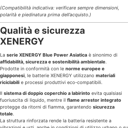
(Compatibilità indicativa: verificare sempre dimensioni,
polarità e piedinatura prima dell’acquisto.)
Qualità e sicurezza
XENERGY
La
serie XENERGY Blue Power Asiatica
è sinonimo di
affidabilità, sicurezza e sostenibilità ambientale
.
Prodotte in conformità con le
norme europee e
giapponesi
, le batterie XENERGY utilizzano
materiali
riciclabili
e processi produttivi eco-compatibili.
Il
sistema di doppio coperchio a labirinto
evita qualsiasi
fuoriuscita di liquido, mentre il
flame arrestor integrato
protegge da ritorni di fiamma, garantendo
sicurezza
totale
.
La struttura rinforzata rende la batteria resistente a
vibrazioni e urti, anche in condizioni di utilizzo urbano o su