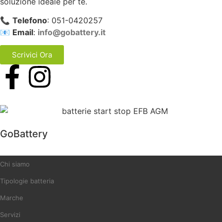
soluzione ideale per te.
📞
Telefono
: 051-0420257
📧
Email
:
info@gobattery.it
Scrivici Ora
GoBattery
Chi siamo
Tipologie batteria
Marche
Servizi