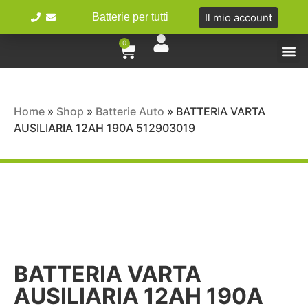
Il mio account
Batterie per tutti
0
Tipologie 
Batterie Ibr
Bici e 
Home
»
Shop
»
Batterie Auto
»
BATTERIA VARTA
AUSILIARIA 12AH 190A 512903019
BATTERIA VARTA
AUSILIARIA 12AH 190A