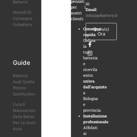
pensati
Batteria
📧
per i
Email
:
Metodi Di
nostri
info@gobattery.it
Consegna
clienti:
Gobattery
Scrivici
Consegna
Ora
rapida
:
Ordina
la
tua
batteria
Guide
e
ricevila
entro
Batteria
un’ora
Audi Scelta
dall’acquisto
Prezzo
a
Sostituzione
Bologna
Cura E
e
provincia.
Manutenzione
Installazione
Della Batteria
professionale
:
Per La Vostra
Affidati
Auto
ai