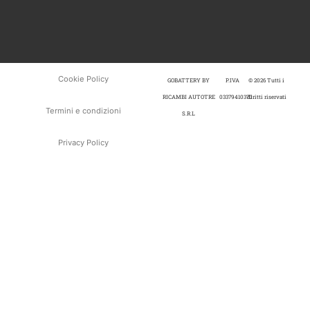
Cookie Policy
GOBATTERY BY
P.IVA
© 2026 Tutti i
RICAMBI AUTOTRE
03379410370
diritti riservati
Termini e condizioni
S.R.L
Privacy Policy