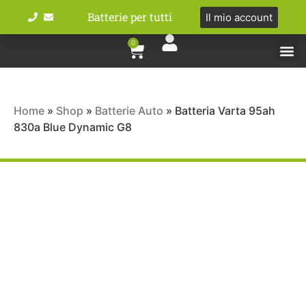
Batterie per tutti
Il mio account
0
Tipologie bat
Bici e M
Home
»
Shop
»
Batterie Auto
»
Batteria Varta 95ah
830a Blue Dynamic G8