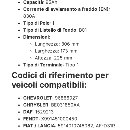
Capacità
: 95Ah
Corrente di avviamento a freddo (EN)
:
830A
Tipo di Polo
: 1
Tipo di Listello di Fondo
: B01
Dimensioni
:
Lunghezza: 306 mm
Larghezza: 173 mm
Altezza: 225 mm
Tipo di Terminale
: Tipo 1
Codici di riferimento per
veicoli compatibili:
CHEVROLET
: 96866027
CHRYSLER
: BE031850AA
DAF
: 1529213
FENDT
: X991451000450
FIAT / LANCIA
: 5914010746062, AF-D31R