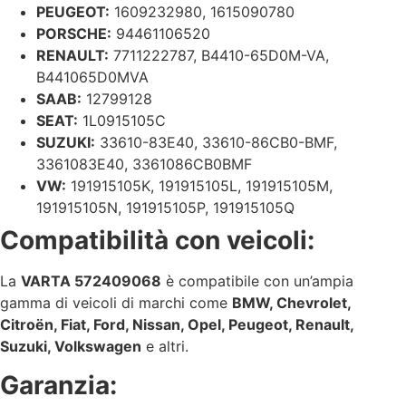
PEUGEOT:
1609232980, 1615090780
PORSCHE:
94461106520
RENAULT:
7711222787, B4410-65D0M-VA,
B441065D0MVA
SAAB:
12799128
SEAT:
1L0915105C
SUZUKI:
33610-83E40, 33610-86CB0-BMF,
3361083E40, 3361086CB0BMF
VW:
191915105K, 191915105L, 191915105M,
191915105N, 191915105P, 191915105Q
Compatibilità con veicoli:
La
VARTA 572409068
è compatibile con un’ampia
gamma di veicoli di marchi come
BMW, Chevrolet,
Citroën, Fiat, Ford, Nissan, Opel, Peugeot, Renault,
Suzuki, Volkswagen
e altri.
Garanzia: