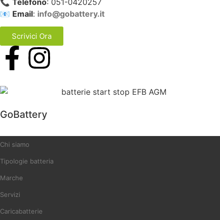
📞
Telefono
: 051-0420257
📧
Email
:
info@gobattery.it
Scrivici Ora
GoBattery
Chi siamo
Tipologie batteria
Marche
Servizi
Caricabatterie