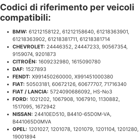
Codici di riferimento per veicoli
compatibili:
BMW:
61212158122, 61212158640, 61218363901,
61218363902, 61218381711, 61218381714
CHEVROLET:
24446352, 24447233, 90567354,
9159074, 9201873
CITROËN:
1609232980, 1615090780
DAF:
1527893
FENDT:
X991450260000, X991451000380
FIAT:
50503181, 60672126, 60677707, 71716340
FIAT / LANCIA:
5724090686092, HS-No3
FORD:
1021202, 1067908, 1067910, 1130882,
1517095, 1672942
NISSAN:
24410ED510, B4410-65D0M-VA,
B441065D0MVA
OPEL:
1201027, 1201078, 1201079, 1201104, 1201280,
19001894