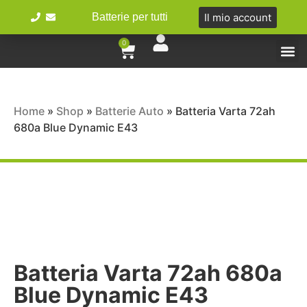
Il mio account
Batterie per tutti
0
Tipologie 
Batterie Ibr
Bici e 
Home
»
Shop
»
Batterie Auto
»
Batteria Varta 72ah
680a Blue Dynamic E43
Batteria Varta 72ah 680a
Blue Dynamic E43