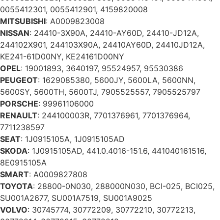
0055412301, 0055412901, 4159820008
MITSUBISHI
: A0009823008
NISSAN
: 24410-3X90A, 24410-AY60D, 24410-JD12A,
244102X901, 244103X90A, 24410AY60D, 24410JD12A,
KE241-61D00NY, KE24161D00NY
OPEL
: 19001893, 3640197, 95524957, 95530386
PEUGEOT
: 1629085380, 5600JY, 5600LA, 5600NN,
5600SY, 5600TH, 5600TJ, 7905525557, 7905525797
PORSCHE
: 99961106000
RENAULT
: 244100003R, 7701376961, 7701376964,
7711238597
SEAT
: 1J0915105A, 1J0915105AD
SKODA
: 1J0915105AD, 441.0.4016-151.6, 441040161516,
8E0915105A
SMART
: A0009827808
TOYOTA
: 28800-0N030, 288000N030, BCI-025, BCI025,
SU001A2677, SU001A7519, SU001A9025
VOLVO
: 30745774, 30772209, 30772210, 30772213,