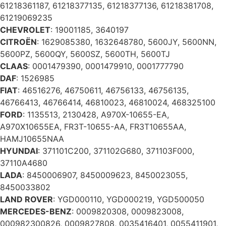
61218361187, 61218377135, 61218377136, 61218381708,
61219069235
CHEVROLET
: 19001185, 3640197
CITROËN
: 1629085380, 1632648780, 5600JY, 5600NN,
5600PZ, 5600QY, 5600SZ, 5600TH, 5600TJ
CLAAS
: 0001479390, 0001479910, 0001777790
DAF
: 1526985
FIAT
: 46516276, 46750611, 46756133, 46756135,
46766413, 46766414, 46810023, 46810024, 468325100
FORD
: 1135513, 2130428, A970X-10655-EA,
A970X10655EA, FR3T-10655-AA, FR3T10655AA,
HAMJ10655NAA
HYUNDAI
: 371101C200, 371102G680, 371103F000,
37110A4680
LADA
: 8450006907, 8450009623, 8450023055,
8450033802
LAND ROVER
: YGD000110, YGD000219, YGD500050
MERCEDES-BENZ
: 0009820308, 0009823008,
000982300826, 0009827808, 0035416401, 0055411901,