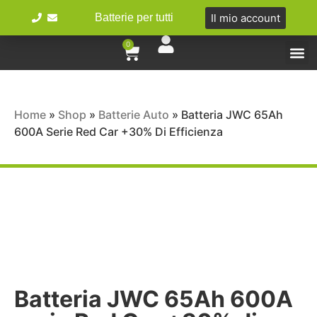
Il mio account
Batterie per tutti
0
Tipologie 
Batterie Ibr
Bici e 
Home
»
Shop
»
Batterie Auto
»
Batteria JWC 65Ah
600A Serie Red Car +30% Di Efficienza
Batteria JWC 65Ah 600A