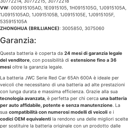
30772214, 30772215, 30772218
VW
: 000915105AD, 1E0915105, 1H0915105G, 1J0915105A,
1J0915105AD, 1J0915105B, 1J0915105E, 1J0915105F,
535915105A
ZHONGHUA (BRILLIANCE)
: 3005850, 3075060
Garanzia:
Questa batteria è coperta da
24 mesi di garanzia legale
del venditore
, con possibilità di
estensione fino a 36
mesi
oltre la garanzia legale.
La batteria JWC Serie Red Car 65Ah 600A è ideale per
veicoli che necessitano di una batteria ad alte prestazioni
con lunga durata e massima efficienza. Grazie alla sua
tecnologia avanzata
, è perfetta per chi cerca
una batteria
per auto affidabile, potente e senza manutenzione
. La
sua
compatibilità con numerosi modelli di veicoli
e i
codici OEM equivalenti
la rendono una delle migliori scelte
per sostituire la batteria originale con un prodotto dalle