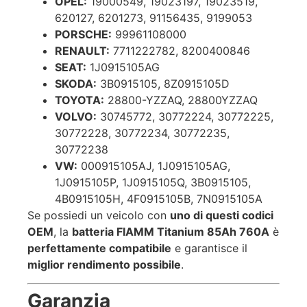
OPEL:
19000549, 19023197, 19023519,
620127, 6201273, 91156435, 9199053
PORSCHE:
99961108000
RENAULT:
7711222782, 8200400846
SEAT:
1J0915105AG
SKODA:
3B0915105, 8Z0915105D
TOYOTA:
28800-YZZAQ, 28800YZZAQ
VOLVO:
30745772, 30772224, 30772225,
30772228, 30772234, 30772235,
30772238
VW:
000915105AJ, 1J0915105AG,
1J0915105P, 1J0915105Q, 3B0915105,
4B0915105H, 4F0915105B, 7N0915105A
Se possiedi un veicolo con
uno di questi codici
OEM
, la
batteria FIAMM Titanium 85Ah 760A
è
perfettamente compatibile
e garantisce il
miglior rendimento possibile
.
Garanzia