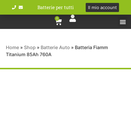
Batterie per tutti
Il mio account
0
Tipologie bat
Bici e M
Home
»
Shop
»
Batterie Auto
»
Batteria Fiamm
Titanium 85Ah 760A