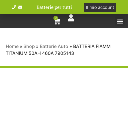
Batterie per tutti
Il mio account
0
Tipologie bat
Bici e M
Home
»
Shop
»
Batterie Auto
»
BATTERIA FIAMM
TITANIUM 50AH 460A 7905143