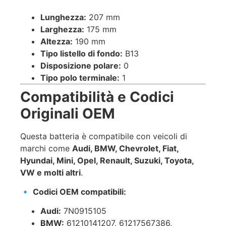
Lunghezza:
207 mm
Larghezza:
175 mm
Altezza:
190 mm
Tipo listello di fondo:
B13
Disposizione polare:
0
Tipo polo terminale:
1
Compatibilità e Codici
Originali OEM
Questa batteria è compatibile con veicoli di
marchi come
Audi, BMW, Chevrolet, Fiat,
Hyundai, Mini, Opel, Renault, Suzuki, Toyota,
VW e molti altri
.
🔹
Codici OEM compatibili:
Audi:
7N0915105
BMW:
61210141207, 61217567386,