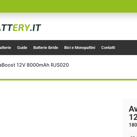
atterie
Guide
Batterie Ibride
Bici e Monopattini
Contatti
ltraBoost 12V 8000mAh RJS020
Av
1
180