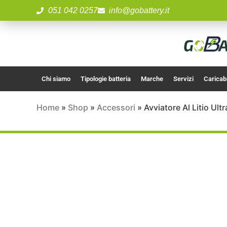
051 042 0257
info@gobattery.it
Chi siamo
Tipologie batteria
Marche
Servizi
Caricab
Home
»
Shop
»
Accessori
»
Avviatore Al Litio U