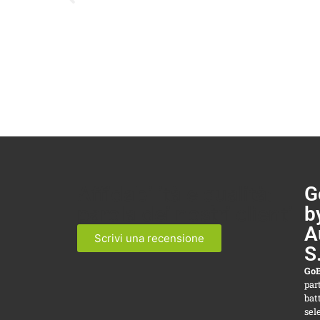
Affidabilità e qualità:
G
parola dei nostri clienti
b
A
Scrivi una recensione
S
GoB
par
bat
sel