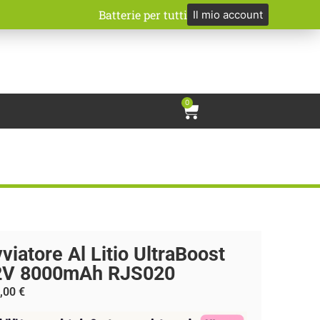
Batterie per tutti
Il mio account
0
viatore Al Litio UltraBoost
2V 8000mAh RJS020
,00
€