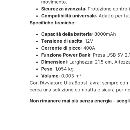
movimento.
Sicurezza avanzata
: Protezione contro i
Compatibilità universale
: Adatto per tut
Specifiche tecniche:
Capacità della batteria
: 8000mAh
Tensione di uscita
: 12V
Corrente di picco
: 400A
Funzione Power Bank
: Presa USB 5V 2.1
Dimensioni
: Larghezza: 21,5 cm, Altezz
Peso
: 1,054 kg
Volume
: 0,003 m³
Con l’Avviatore UltraBoost, avrai sempre con t
cerca una soluzione compatta e sicura per rica
Non rimanere mai più senza energia – scegli