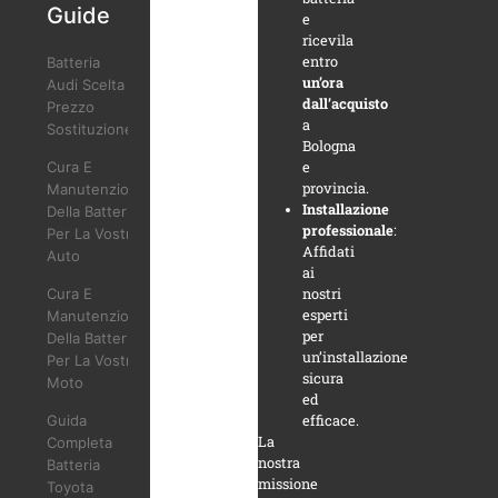
Guide
e
ricevila
entro
Batteria
un’ora
Audi Scelta
dall’acquisto
Prezzo
a
Sostituzione
Bologna
Cura E
e
provincia.
Manutenzione
Installazione
Della Batteria
professionale
:
Per La Vostra
Affidati
Auto
ai
Cura E
nostri
esperti
Manutenzione
per
Della Batteria
un’installazione
Per La Vostra
sicura
Moto
ed
Guida
efficace.
La
Completa
nostra
Batteria
missione
Toyota