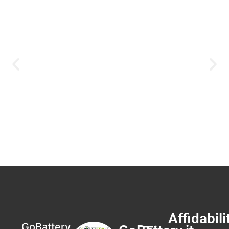
Affidabili
GoBattery