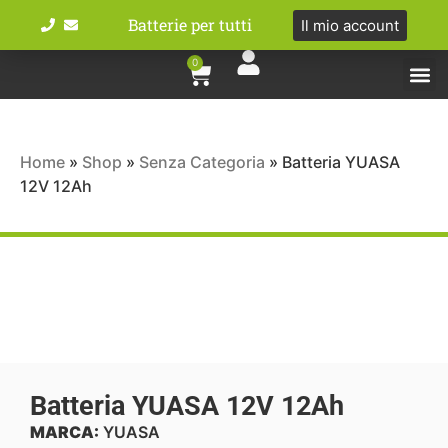
Batterie per tutti
Il mio account
0
Tipologie bat
Bici e M
Home
»
Shop
»
Senza Categoria
»
Batteria YUASA
12V 12Ah
Batteria YUASA 12V 12Ah
MARCA:
YUASA