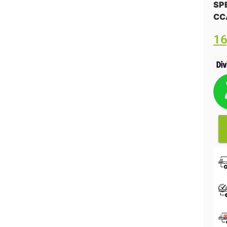
SP
CC
1