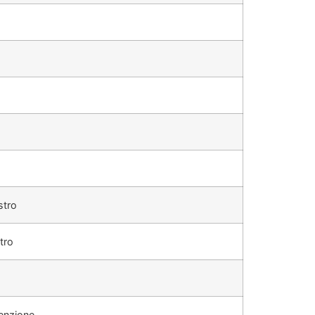
stro
tro
enzione