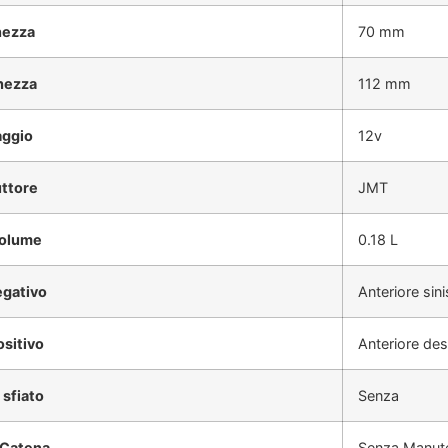
hezza
70 mm
hezza
112 mm
aggio
12v
ttore
JMT
volume
0.18 L
egativo
Anteriore sini
ositivo
Anteriore des
 sfiato
Senza
 Catena
Senza Manut