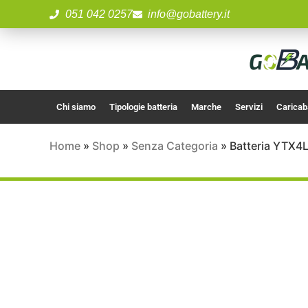
051 042 0257
info@gobattery.it
Chi siamo
Tipologie batteria
Marche
Servizi
Caricab
Home
»
Shop
»
Senza Categoria
»
Batteria YTX4