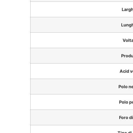
Larg
Lung
Volt
Produ
Acid 
Polo n
Polo p
Foro di
Tipo di