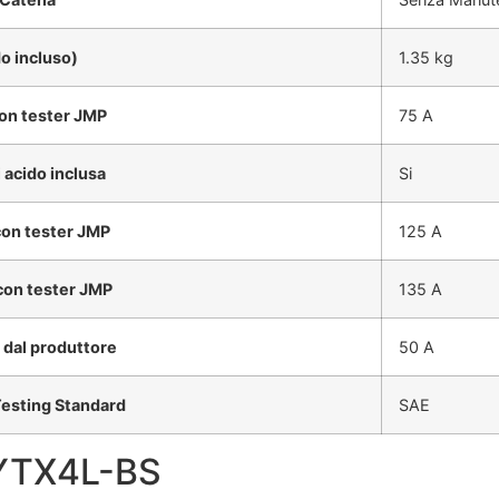
o incluso)
1.35 kg
on tester JMP
75 A
 acido inclusa
Si
con tester JMP
125 A
con tester JMP
135 A
 dal produttore
50 A
esting Standard
SAE
 YTX4L-BS