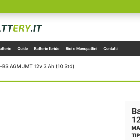
atterie
Guide
Batterie Ibride
Bici e Monopattini
Contatti
L-BS AGM JMT 12v 3 Ah (10 Std)
B
12
MA
TIP