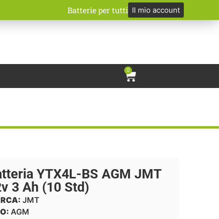
Batterie per tutti
Il mio account
0
atteria YTX4L-BS AGM JMT
v 3 Ah (10 Std)
RCA:
JMT
O:
AGM