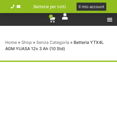
Batterie per tutti
Il mio account
0
Tipologie bat
Bici e M
Home
»
Shop
»
Senza Categoria
»
Batteria YTX4L
AGM YUASA 12v 3 Ah (10 Std)