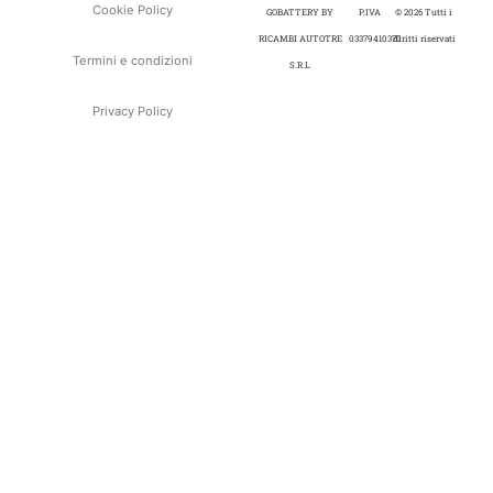
Cookie Policy
GOBATTERY BY
P.IVA
© 2026 Tutti i
RICAMBI AUTOTRE
03379410370
diritti riservati
Termini e condizioni
S.R.L
Privacy Policy