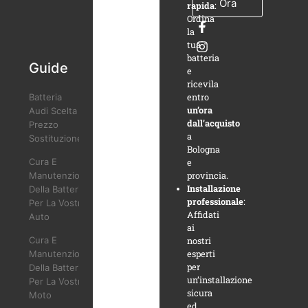
Ora
rapida
:
Ordina
la
tua
batteria
Guide
e
ricevila
entro
Batteria
un’ora
Audi Scelta
dall’acquisto
Prezzo
a
Sostituzione
Bologna
Cura E
e
provincia.
Manutenzione
Installazione
Della Batteria
professionale
:
Per La Vostra
Affidati
Auto
ai
Cura E
nostri
esperti
Manutenzione
per
Della Batteria
un’installazione
Per La Vostra
sicura
Moto
ed