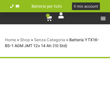
Batterie per tutti
Il mio account
0
Tipologie bat
Bici e M
Home
»
Shop
»
Senza Categoria
»
Batteria YTX16-
BS-1 AGM JMT 12v 14 Ah (10 Std)