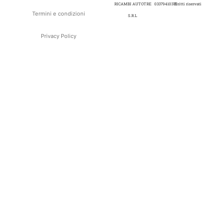
RICAMBI AUTOTRE
03379410370
diritti riservati
Termini e condizioni
S.R.L
Privacy Policy