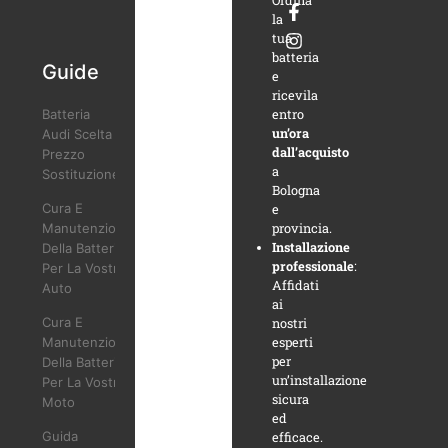
la
tua
batteria
Guide
e
ricevila
entro
Batteria
un’ora
Audi Scelta
dall’acquisto
Prezzo
a
Sostituzione
Bologna
Cura E
e
provincia.
Manutenzione
Installazione
Della Batteria
professionale
:
Per La Vostra
Affidati
Auto
ai
Cura E
nostri
esperti
Manutenzione
per
Della Batteria
un’installazione
Per La Vostra
sicura
Moto
ed
Guida
efficace.