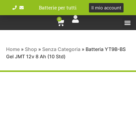
Batterie per tutti
Il mio account
0
Tipologie bat
Bici e M
Home
»
Shop
»
Senza Categoria
»
Batteria YT9B-BS
Gel JMT 12v 8 Ah (10 Std)