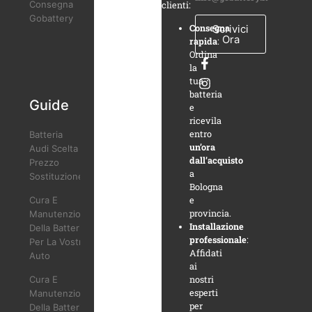
Consegna
clienti:
Gobattery
Scrivici
Consegna
Ora
rapida
:
Ordina
la
tua
batteria
Guide
e
ricevila
entro
Batteria
un’ora
Audi Scelta
dall’acquisto
Prezzo
a
Sostituzione
Bologna
Cura E
e
provincia.
Manutenzione
Installazione
Della Batteria
professionale
:
Per La Vostra
Affidati
Auto
ai
Cura E
nostri
esperti
Manutenzione
per
Della Batteria