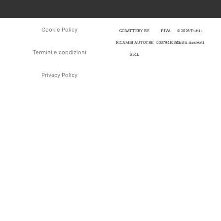
Cookie Policy
GOBATTERY BY
P.IVA
© 2026 Tutti i
RICAMBI AUTOTRE
03379410370
diritti riservati
Termini e condizioni
S.R.L
Privacy Policy