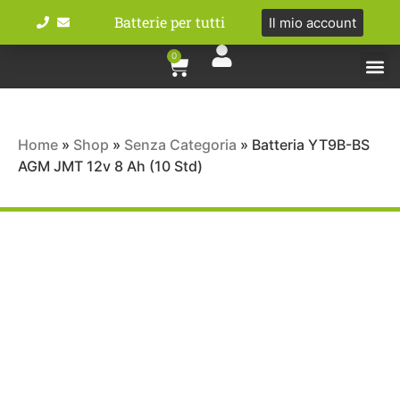
Batterie per tutti
Il mio account
0
Tipologie bat
Bici e M
Home
»
Shop
»
Senza Categoria
»
Batteria YT9B-BS
AGM JMT 12v 8 Ah (10 Std)