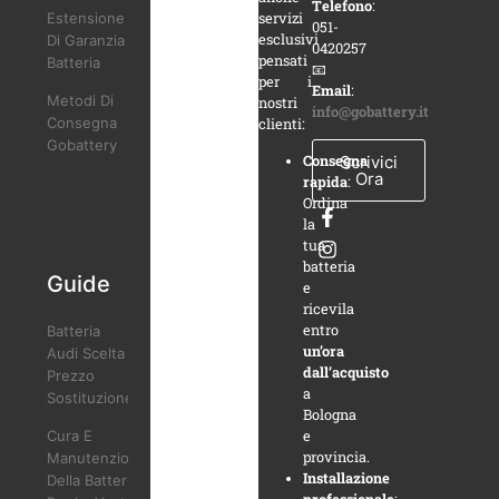
Telefono
:
Estensione
servizi
051-
esclusivi
Di Garanzia
0420257
pensati
Batteria
📧
per i
Email
:
Metodi Di
nostri
info@gobattery.it
Consegna
clienti:
Gobattery
Scrivici
Consegna
Ora
rapida
:
Ordina
la
tua
batteria
Guide
e
ricevila
entro
Batteria
un’ora
Audi Scelta
dall’acquisto
Prezzo
a
Sostituzione
Bologna
Cura E
e
provincia.
Manutenzione
Installazione
Della Batteria