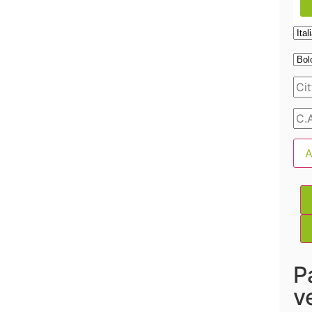
A
P
v