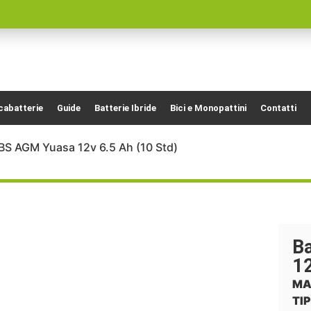
cabatterie
Guide
Batterie Ibride
Bici e Monopattini
Contatti
BS AGM Yuasa 12v 6.5 Ah (10 Std)
B
12
MA
TIP