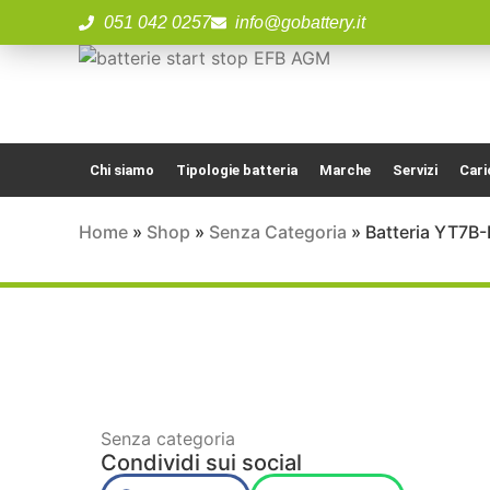
051 042 0257
info@gobattery.it
Chi siamo
Tipologie batteria
Marche
Servizi
Cari
Home
»
Shop
»
Senza Categoria
»
Batteria YT7B-
Senza categoria
Condividi sui social