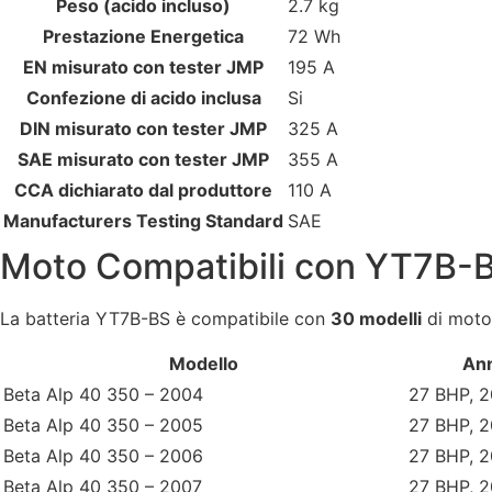
Peso (acido incluso)
2.7 kg
Prestazione Energetica
72 Wh
EN misurato con tester JMP
195 A
Confezione di acido inclusa
Si
DIN misurato con tester JMP
325 A
SAE misurato con tester JMP
355 A
CCA dichiarato dal produttore
110 A
Manufacturers Testing Standard
SAE
Moto Compatibili con YT7B-
La batteria YT7B-BS è compatibile con
30 modelli
di moto 
Modello
An
Beta Alp 40 350 – 2004
27 BHP, 
Beta Alp 40 350 – 2005
27 BHP, 
Beta Alp 40 350 – 2006
27 BHP, 
Beta Alp 40 350 – 2007
27 BHP, 