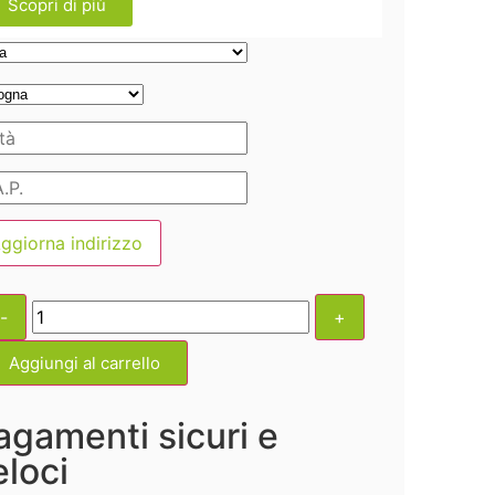
Scopri di più
ggiorna indirizzo
-
+
Aggiungi al carrello
agamenti sicuri e
eloci