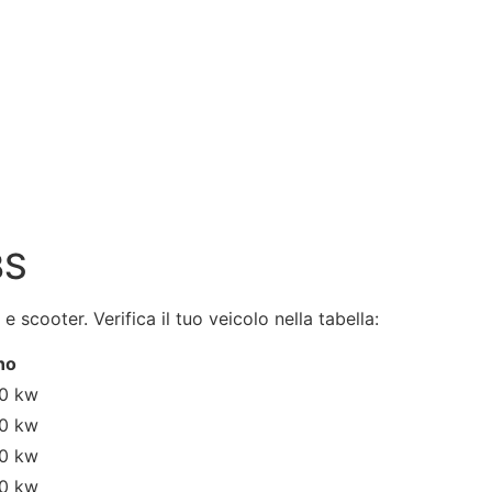
BS
e scooter. Verifica il tuo veicolo nella tabella:
no
20 kw
20 kw
20 kw
20 kw