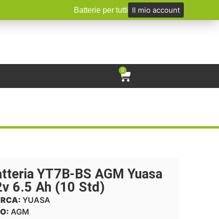
Il mio account
Batterie per tutti
0
atteria YT7B-BS AGM Yuasa
v 6.5 Ah (10 Std)
RCA:
YUASA
O:
AGM