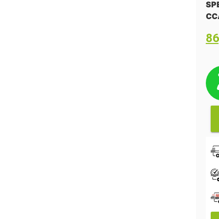
SP
CC
8