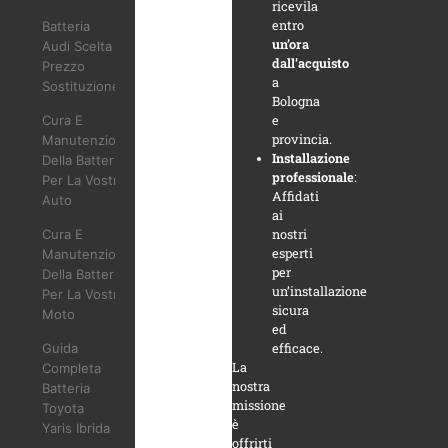
ricevila
entro
Batteria
un’ora
Audi Scelta
dall’acquisto
Prezzo
a
Sostituzione
Bologna
Cura E
e
provincia.
Manutenzione
Installazione
Della Batteria
professionale
:
Per La Vostra
Affidati
Auto
ai
Cura E
nostri
esperti
Manutenzione
per
Della Batteria
un’installazione
Per La Vostra
sicura
Moto
ed
Guida
efficace.
La
Completa
nostra
Batteria
missione
Toyota
è
Yaris Ibrida
offrirti