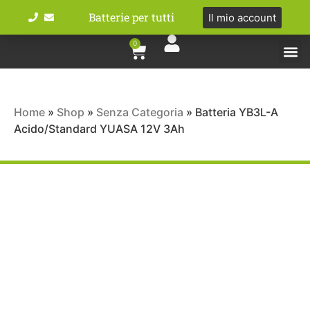
Batterie per tutti
Il mio account
0
Tipologie bat
Bici e M
Home
»
Shop
»
Senza Categoria
»
Batteria YB3L-A
Acido/Standard YUASA 12V 3Ah