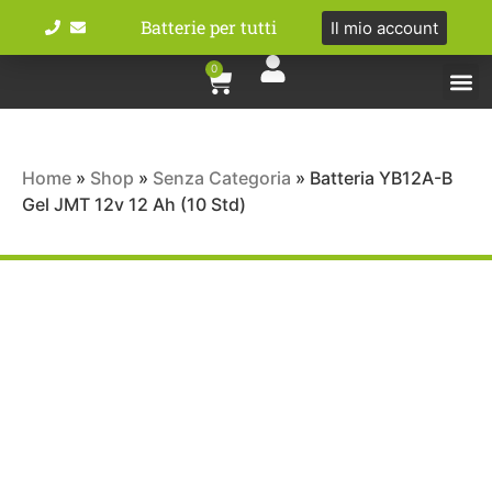
Batterie per tutti
Il mio account
0
Tipologie bat
Bici e M
Home
»
Shop
»
Senza Categoria
»
Batteria YB12A-B
Gel JMT 12v 12 Ah (10 Std)