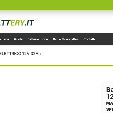
atterie
Guide
Batterie Ibride
Bici e Monopattini
Contatti
– ELETTRICO 12V 32Ah
B
1
MA
SP