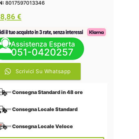
N:
8017597013346
18,86
€
Assistenza Esperta
051-0420257
Scrivici Su Whatsapp
Consegna Standard in 48 ore
Consegna Locale Standard
Consegna Locale Veloce