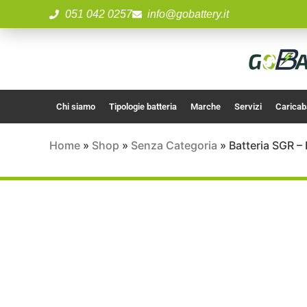
051 042 0257
info@gobattery.it
Chi siamo
Tipologie batteria
Marche
Servizi
Caricab
Home
»
Shop
»
Senza Categoria
»
Batteria SGR 