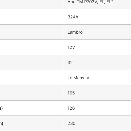
Ape TM P703V, FL, FL2
32Ah
Lambro
12V
32
Le Mans IV
165
m)
126
m)
230