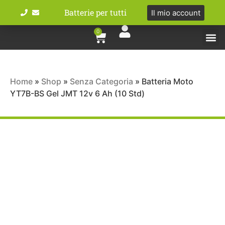
Batterie per tutti
Il mio account
0
Tipologie bat
Bici e M
Home
»
Shop
»
Senza Categoria
»
Batteria Moto
YT7B-BS Gel JMT 12v 6 Ah (10 Std)