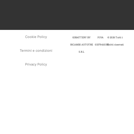
Cookie Policy
GOBATTERY BY
P.IVA
© 2026 Tutti i
RICAMBI AUTOTRE
03379410370
diritti riservati
Termini e condizioni
S.R.L
Privacy Policy