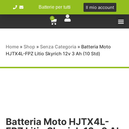
Il mio account
Batterie per tutti
0
Tipologie 
Batterie Ibr
Bici e 
Home
»
Shop
»
Senza Categoria
»
Batteria Moto
HJTX4L-FPZ Litio Skyrich 12v 3 Ah (10 Std)
Batteria Moto HJTX4L-