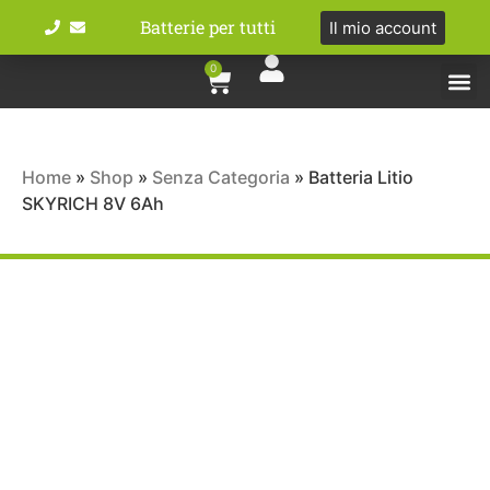
Batterie per tutti
Il mio account
0
Tipologie bat
Bici e M
Home
»
Shop
»
Senza Categoria
»
Batteria Litio
SKYRICH 8V 6Ah