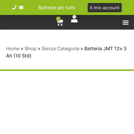
Batterie per tutti
Il mio account
0
Tipologie bat
Bici e M
Home
»
Shop
»
Senza Categoria
»
Batteria JMT 12v 3
Ah (10 Std)