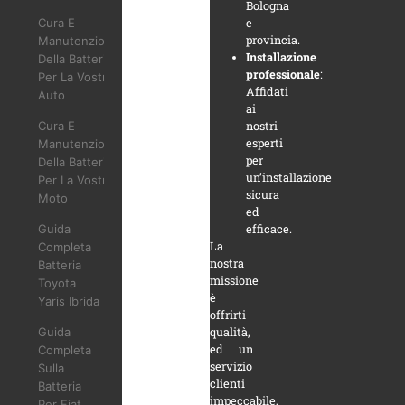
Bologna
Cura E
e
provincia.
Manutenzione
Installazione
Della Batteria
professionale
:
Per La Vostra
Affidati
Auto
ai
Cura E
nostri
esperti
Manutenzione
per
Della Batteria
un’installazione
Per La Vostra
sicura
Moto
ed
Guida
efficace.
La
Completa
nostra
Batteria
missione
Toyota
è
Yaris Ibrida
offrirti
Guida
qualità,
ed un
Completa
servizio
Sulla
clienti
Batteria
impeccabile,
Per Fiat