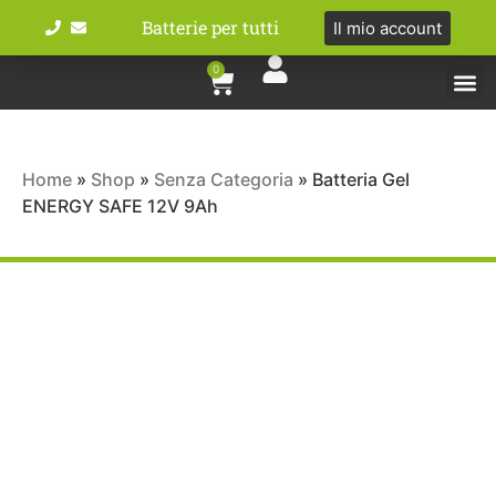
Batterie per tutti
Il mio account
0
Tipologie bat
Bici e M
Home
»
Shop
»
Senza Categoria
»
Batteria Gel
ENERGY SAFE 12V 9Ah