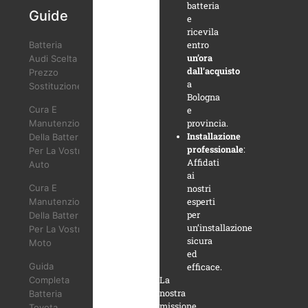
batteria
Guide
e
ricevila
entro
Batteria
un’ora
Audi Scelta
dall’acquisto
Prezzo
a
Sostituzione
Bologna
Cura E
e
provincia.
Manutenzione
Installazione
Della Batteria
professionale
:
Per La Vostra
Affidati
Auto
ai
Cura E
nostri
esperti
Manutenzione
per
Della Batteria
un’installazione
Per La Vostra
sicura
Moto
ed
Guida
efficace.
La
Completa
nostra
Batteria
missione
Toyota