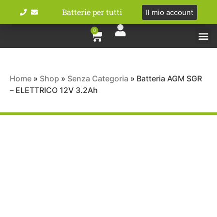
Batterie per tutti
Il mio account
0
Tipologie bat
Bici e M
Home
»
Shop
»
Senza Categoria
»
Batteria AGM SGR
– ELETTRICO 12V 3.2Ah