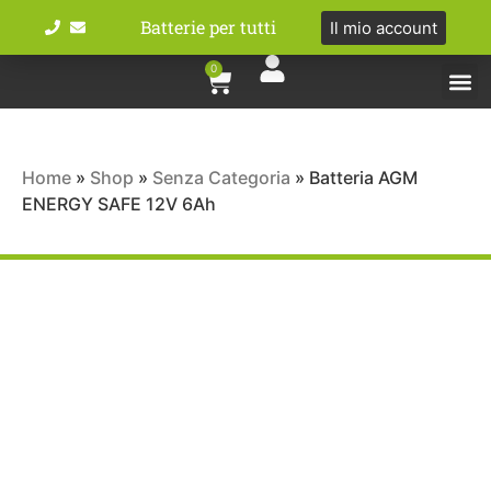
Batterie per tutti
Il mio account
0
Tipologie bat
Bici e M
Home
»
Shop
»
Senza Categoria
»
Batteria AGM
ENERGY SAFE 12V 6Ah