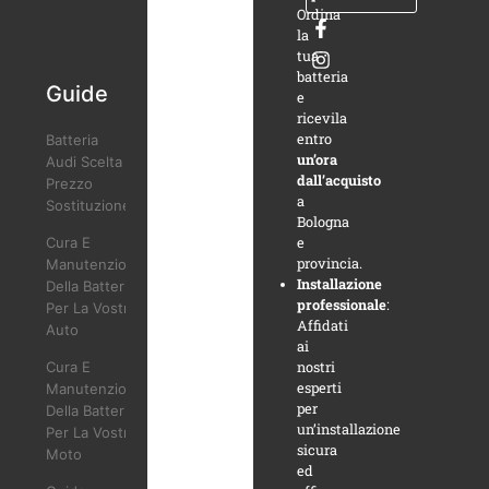
Ordina
la
tua
batteria
Guide
e
ricevila
entro
Batteria
un’ora
Audi Scelta
dall’acquisto
Prezzo
a
Sostituzione
Bologna
Cura E
e
provincia.
Manutenzione
Installazione
Della Batteria
professionale
:
Per La Vostra
Affidati
Auto
ai
Cura E
nostri
esperti
Manutenzione
per
Della Batteria
un’installazione
Per La Vostra
sicura
Moto
ed