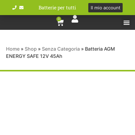
Batterie per tutti
Il mio account
0
Tipologie bat
Bici e M
Home
»
Shop
»
Senza Categoria
»
Batteria AGM
ENERGY SAFE 12V 45Ah