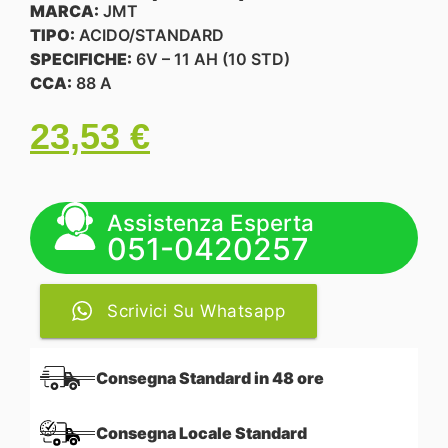
MARCA:
JMT
TIPO:
ACIDO/STANDARD
SPECIFICHE:
6V – 11 AH (10 STD)
CCA:
88 A
23,53
€
Assistenza Esperta
051-0420257
Scrivici Su Whatsapp
Consegna Standard in 48 ore
Consegna Locale Standard