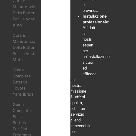
Cura E
e
Manutenzione
provincia.
Della Batteria
Installazione
Per La Vostra
professionale
:
Auto
Affidati
ai
Cura E
nostri
Manutenzione
esperti
Della Batteria
per
Per La Vostra
un’installazione
Moto
sicura
ed
Guida
efficace.
Completa
La
Batteria
nostra
Toyota
missione
Yaris Ibrida
è offrirti
qualità,
Guida
ed un
Completa
servizio
Sulla
clienti
Batteria
impeccabile,
Per Fiat
per
Freemont