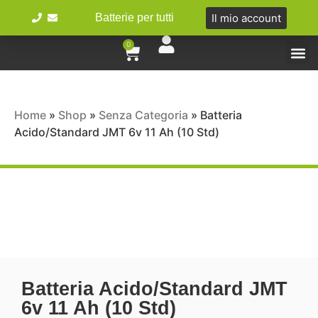
Il mio account
Batterie per tutti
0
Tipologie ba
Bici e M
Home
»
Shop
»
Senza Categoria
»
Batteria
Acido/Standard JMT 6v 11 Ah (10 Std)
Batteria Acido/Standard JMT
6v 11 Ah (10 Std)