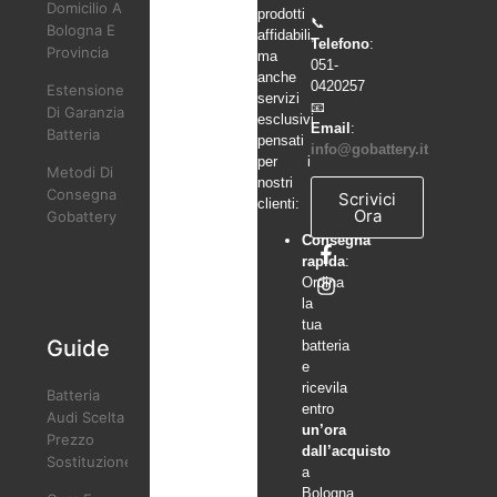
Domicilio A
prodotti
📞
Bologna E
affidabili,
Telefono
:
Provincia
ma
051-
anche
0420257
Estensione
servizi
📧
Di Garanzia
esclusivi
Email
:
Batteria
pensati
info@gobattery.it
per i
Metodi Di
nostri
Consegna
Scrivici
clienti:
Ora
Gobattery
Consegna
rapida
:
Ordina
la
tua
Guide
batteria
e
ricevila
Batteria
entro
Audi Scelta
un’ora
Prezzo
dall’acquisto
Sostituzione
a
Bologna