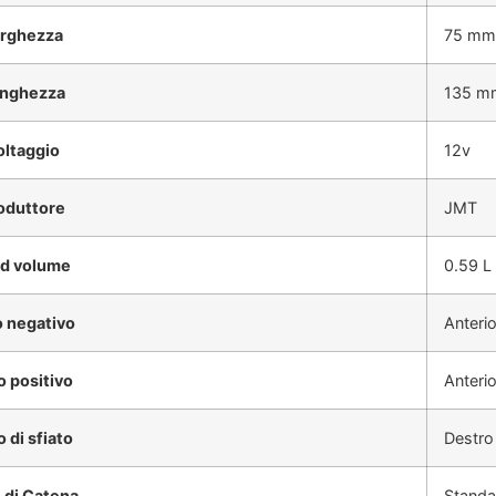
rghezza
75 mm
nghezza
135 m
oltaggio
12v
oduttore
JMT
id volume
0.59 L
o negativo
Anteri
o positivo
Anterio
o di sfiato
Destro
 di Catena
Standa