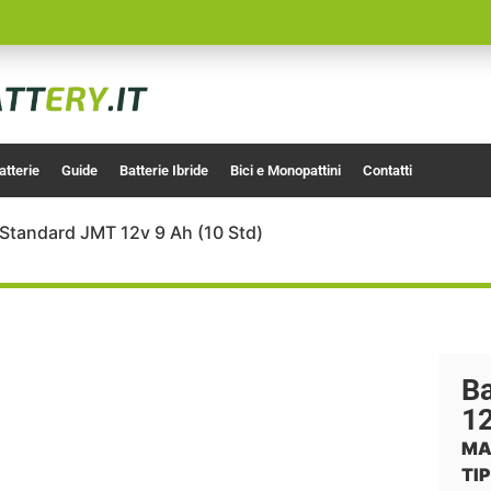
atterie
Guide
Batterie Ibride
Bici e Monopattini
Contatti
/Standard JMT 12v 9 Ah (10 Std)
Ba
12
MA
TIP