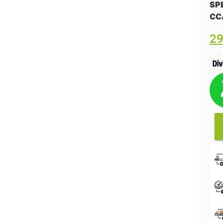
SP
CC
2