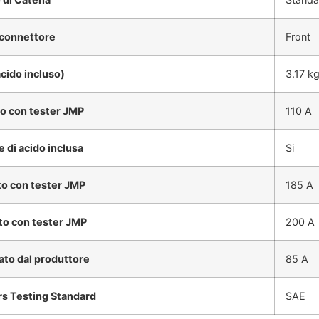
 connettore
Front
cido incluso)
3.17 k
o con tester JMP
110 A
 di acido inclusa
Si
to con tester JMP
185 A
to con tester JMP
200 A
ato dal produttore
85 A
s Testing Standard
SAE