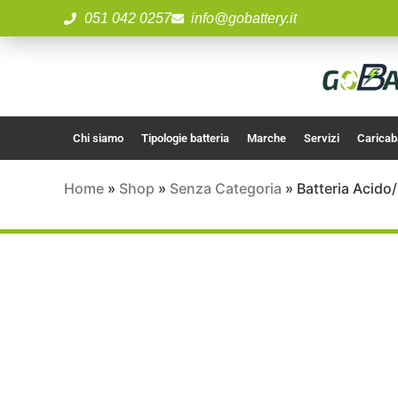
051 042 0257
info@gobattery.it
Chi siamo
Tipologie batteria
Marche
Servizi
Caricab
Home
»
Shop
»
Senza Categoria
»
Batteria Acido