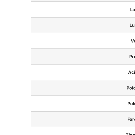
La
Lu
V
Pr
Ac
Pol
Pol
For
Tipo