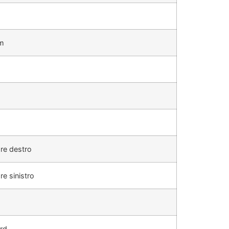
m
ore destro
re sinistro
rd