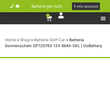
Batterie per tutti
Il mio account
0
Tipologie bat
Bici e M
Home
»
Shop
»
Batterie Golf Car
»
Batteria
Sonnenschein GF12076V 12V 86Ah GEL | GoBattery