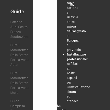
tua
batteria
Guide
e
ricevila
entro
Batteria
un’ora
Audi Scelta
dall’acquisto
Prezzo
a
Sostituzione
Bologna
Cura E
e
provincia.
Manutenzione
Installazione
Della Batteria
professionale
:
Per La Vostra
Affidati
Auto
ai
Cura E
nostri
esperti
Manutenzione
per
Della Batteria
un’installazione
Per La Vostra
sicura
Moto
ed
Guida
efficace.
La
Completa