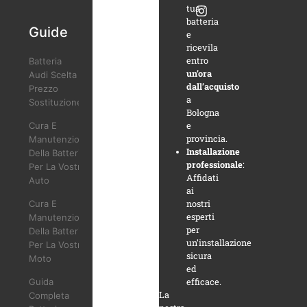
tua
batteria
Guide
e
ricevila
entro
Batteria
un’ora
Audi Scelta
dall’acquisto
Prezzo
a
Sostituzione
Bologna
Cura E
e
provincia.
Manutenzione
Installazione
Della Batteria
professionale
:
Per La Vostra
Affidati
Auto
ai
Cura E
nostri
esperti
Manutenzione
per
Della Batteria
un’installazione
Per La Vostra
sicura
Moto
ed
Guida
efficace.
La
Completa