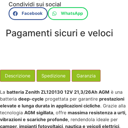
Condividi sui social
Facebook
WhatsApp
Pagamenti sicuri e veloci
Descrizione
Spedizione
Garanzia
La
batteria Zenith ZL120130 12V 21,3/26Ah AGM
è una
batteria
deep-cycle
progettata per garantire
prestazioni
elevate e lunga durata in applicazioni cicliche
. Grazie alla
tecnologia
AGM sigillata
, offre
massima resistenza a urti,
vibrazioni e scariche profonde
, rendendola ideale per
camper, impianti fotovoltaici, nautica e veicoli elettrici
.