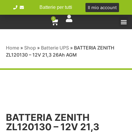
Il mio account
Batterie per tutti
0
Tipologie 
Batterie Ibr
Bici e 
Home
»
Shop
»
Batterie UPS
»
BATTERIA ZENITH
ZL120130 – 12V 21,3 26Ah AGM
BATTERIA ZENITH
ZL120130 – 12V 21,3