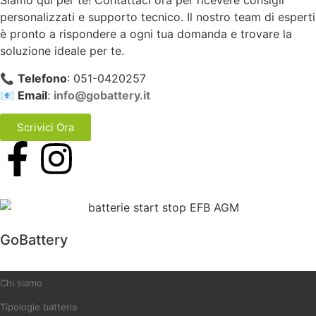
Siamo qui per te! Contattaci ora per ricevere consigli
personalizzati e supporto tecnico. Il nostro team di esperti
è pronto a rispondere a ogni tua domanda e trovare la
soluzione ideale per te.
📞
Telefono
: 051-0420257
📧
Email
:
info@gobattery.it
Scrivici Ora
GoBattery
Chi siamo
Tipologie batteria