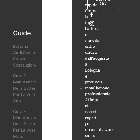
Ora
rapida
:
Ordina
la
tua
batteria
Guide
e
ricevila
entro
Batteria
un’ora
Audi Scelta
dall’acquisto
Prezzo
a
Sostituzione
Bologna
Cura E
e
provincia.
Manutenzione
Installazione
Della Batteria
professionale
:
Per La Vostra
Affidati
Auto
ai
Cura E
nostri
esperti
Manutenzione
per
Della Batteria
un’installazione
Per La Vostra
sicura
Moto