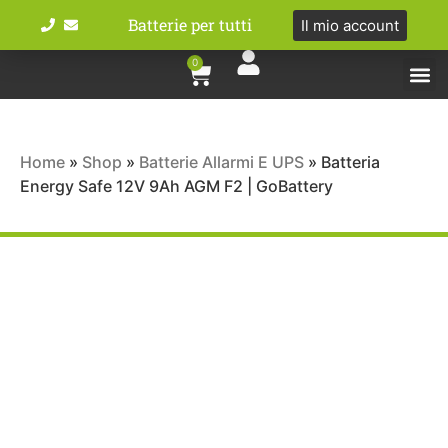
Batterie per tutti
Il mio account
0
Tipologie bat
Bici e M
Home
»
Shop
»
Batterie Allarmi E UPS
»
Batteria
Energy Safe 12V 9Ah AGM F2 | GoBattery