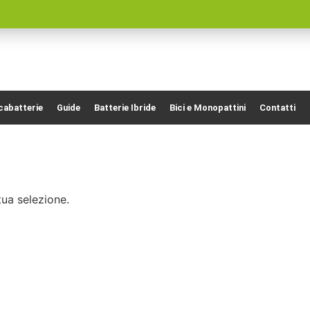
cabatterie
Guide
Batterie Ibride
Bici e Monopattini
Contatti
ua selezione.